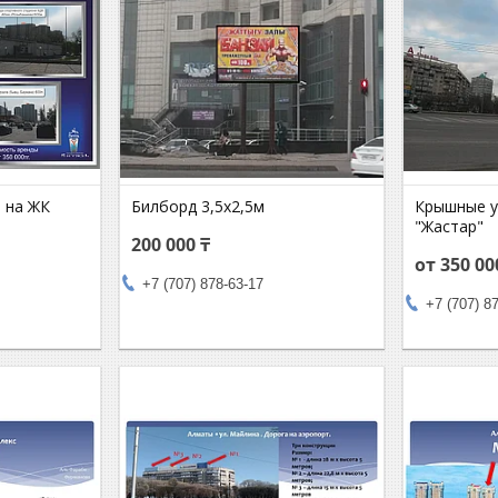
 на ЖК
Билборд 3,5х2,5м
Крышные у
"Жастар"
200 000 ₸
от 350 00
+7 (707) 878-63-17
+7 (707) 8