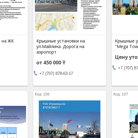
 на ЖК
Крышные установки на
Крышные у
ул.Майлина. Дорога на
"Mega Tow
аэропорт
Цену ут
от 450 000 ₸
+7 (707) 8
+7 (707) 878-63-17
106
107