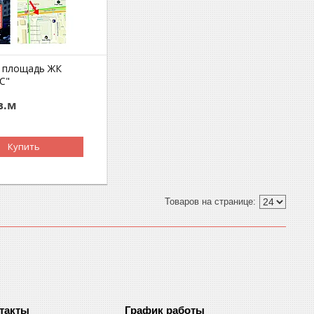
 площадь ЖК
С"
в.м
Купить
График работы