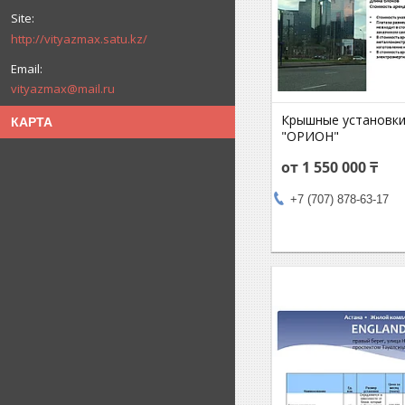
http://vityazmax.satu.kz/
vityazmax@mail.ru
Крышные установки
КАРТА
"ОРИОН"
от 1 550 000 ₸
+7 (707) 878-63-17