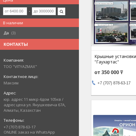
Цена
В наличии
Да
3
КОНТАКТЫ
Крышные установки
"Гаухартас"
ТОО "VITYAZMAX"
от 350 000 ₸
Максим
+7 (707) 878-63-17
юр. адрес 11 микр 4дом 105кв /
адрес цеха ул. Янушкевича 67А,
Алматы, Казахстан
+7 (707) 878-63-17
ONLINE заказ на WhatsApp