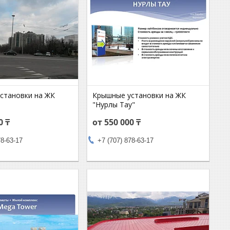
становки на ЖК
Крышные установки на ЖК
"Нурлы Тау"
0 ₸
от 550 000 ₸
78-63-17
+7 (707) 878-63-17