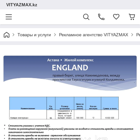
VITYAZMAX.kz
Товары и услуги
Рекламное агентство VITYAZMAX
Р