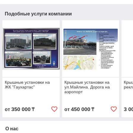
Подобные услуги компании
Крышные установки на
Крышные установки на
Кры
ЖК "Гаухартас"
ул.Майлина. Дорога на
рекл
аэропорт
350 000
450 000
3 0
от
₸
от
₸
О нас