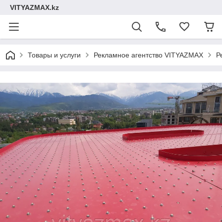
VITYAZMAX.kz
Товары и услуги
Рекламное агентство VITYAZMAX
Р