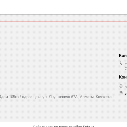
+
O
h
v
 4дом 105кв / адрес цеха ул. Янушкевича 67А, Алматы, Казахстан
Сайт создан на маркетплейсе
Satu.kz