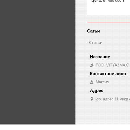
Цена:
от 450 000 ₸
Сатьи
Статьи
ТОО "VITYAZMAX"
Максим
юр. адрес 11 микр