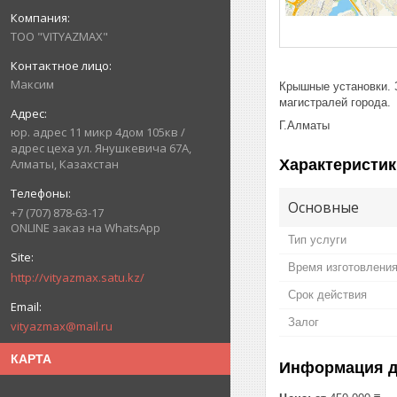
ТОО "VITYAZMAX"
Максим
Крышные установки. 
магистралей города.
Г.Алматы
юр. адрес 11 микр 4дом 105кв /
адрес цеха ул. Янушкевича 67А,
Характеристик
Алматы, Казахстан
Основные
+7 (707) 878-63-17
ONLINE заказ на WhatsApp
Тип услуги
Время изготовлени
http://vityazmax.satu.kz/
Срок действия
Залог
vityazmax@mail.ru
КАРТА
Информация д