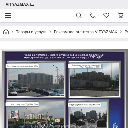
VITYAZMAX.kz
Товары и услуги
Рекламное агентство VITYAZMAX
Р