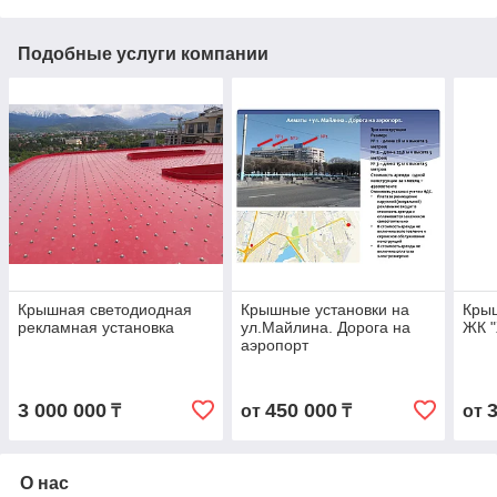
Подобные услуги компании
Крышная светодиодная
Крышные установки на
Крыш
рекламная установка
ул.Майлина. Дорога на
ЖК 
аэропорт
3 000 000
450 000
₸
от
₸
от
О нас