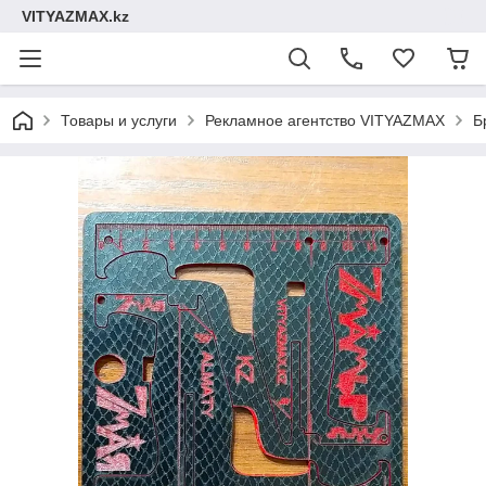
VITYAZMAX.kz
Товары и услуги
Рекламное агентство VITYAZMAX
Б