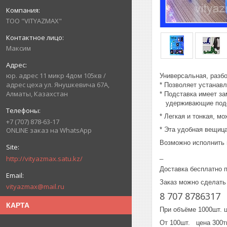
ТОО "VITYAZMAX"
Максим
юр. адрес 11 микр 4дом 105кв /
Универсальная, разб
адрес цеха ул. Янушкевича 67А,
* Позволяет устанавл
Алматы, Казахстан
* Подставка имеет з
удерживающие подст
* Легкая и тонкая, м
+7 (707) 878-63-17
* Эта удобная вещица
ONLINE заказ на WhatsApp
Возможно исполнить 
_
http://vityazmax.satu.kz/
Доставка бесплатно п
Заказ можно сделать
vityazmax@mail.ru
8 707 8786317
КАРТА
При объёме 1000шт. 
От 100шт. цена 300тг