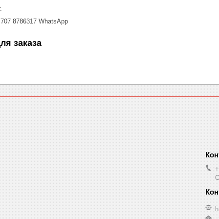
.
 707 8786317 WhatsАpp
ля заказа
+
O
h