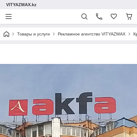
VITYAZMAX.kz
Товары и услуги
Рекламное агентство VITYAZMAX
К