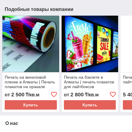
Подобные товары компании
Печать на виниловой
Печать на бэклите в
Печа
пленке в Алматы | Печать
Алматы | печать плакатов
лайт
плакатов на оракале
для лайтбоксов
2 500
2 800
5 4
от
₸/кв.м
от
₸/кв.м
Купить
Купить
О нас