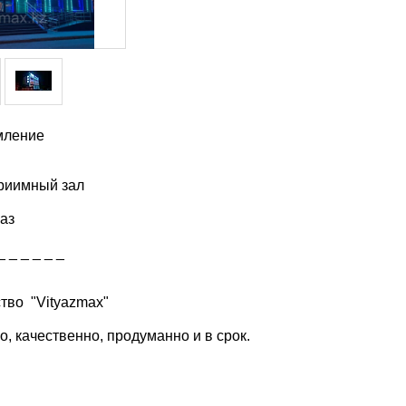
мление
риимный зал
раз
 _ _ _ _ _ _
тво "Vityazmax"
, качественно, продуманно и в срок.