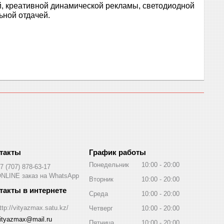
, креативной динамической рекламы, светодиодной
ьной отдачей.
График работы
Понедельник
10:00
20:00
7 (707) 878-63-17
NLINE заказ на WhatsApp
Вторник
10:00
20:00
Среда
10:00
20:00
ttp://vityazmax.satu.kz/
Четверг
10:00
20:00
ityazmax@mail.ru
Пятница
10:00
20:00