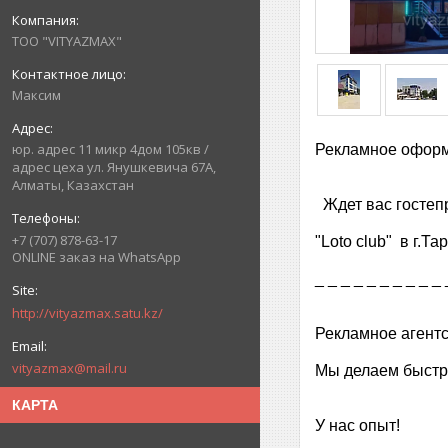
ТОО "VITYAZMAX"
Максим
юр. адрес 11 микр 4дом 105кв /
Рекламное офор
адрес цеха ул. Янушкевича 67А,
Алматы, Казахстан
Ждет вас гостеп
+7 (707) 878-63-17
"Loto club" в г.Та
ONLINE заказ на WhatsApp
_ _ _ _ _ _ _ _ _ _
http://vityazmax.satu.kz/
Рекламное агентс
vityazmax@mail.ru
Мы делаем быстро
КАРТА
У нас опыт!