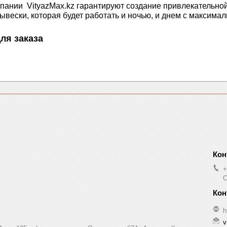
ании VityazMax.kz гарантируют создание привлекательной
вески, которая будет работать и ночью, и днем с максимал
ля заказа
+
O
h
v