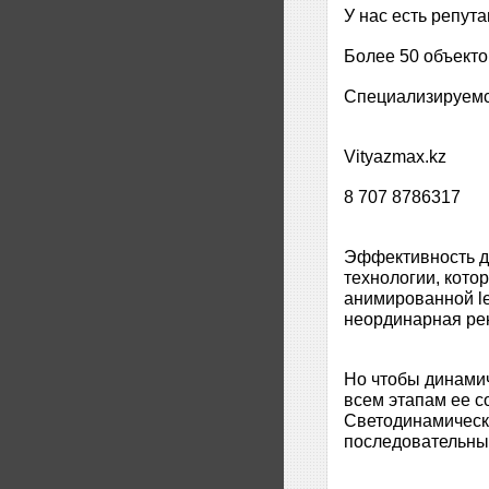
У нас есть репута
Более 50 объекто
Специализируемс
Vityazmax.kz
8 707 8786317
Эффективность д
технологии, кото
анимированной le
неординарная ре
Но чтобы динамич
всем этапам ее с
Светодинамическ
последовательные