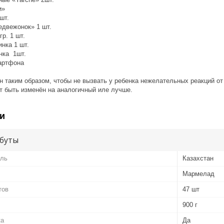
и»
шт.
едвежонок» 1 шт.
р. 1 шт.
нка 1 шт.
нка 1шт.
артфона
 таким образом, чтобы не вызвать у ребенка нежелательных реакций от
т быть изменён на аналогичный иле лучше.
и
буты
ель
Казахстан
Мармелад
тов
47 шт
900 г
ка
Да