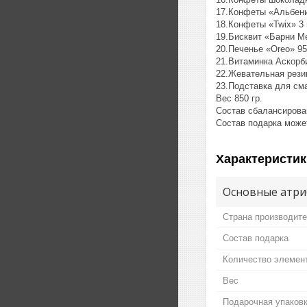
17.Конфеты «Альбен
18.Конфеты «Twix» 3 
19.Бисквит «Барни М
20.Печенье «Oreo» 95г
21.Витаминка Аскорби
22.Жевательная рези
23.Подставка для см
Вес 850 гр.
Состав сбалансирован
Состав подарка може
Характеристик
Основные атри
Страна производит
Состав подарка
Количество элемен
Вес
Подарочная упаков