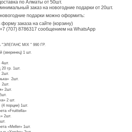
оставка по Алматы от 50шт.
инимальный заказ на новогодние подарки от 20шт.
 новогодние подарки можно оформить:
 форму заказа на сайте (корзину)
 +7 (707) 8786317 сообщением на WhatsApp
ЭЛЕГАНС MIX " 990 ГР.
 (зверинец) 1 шт.
 4шт.
20 гр. 1шт.
 2шт.
нька» 2шт.
 2шт.
м» 2шт.
2шт.
а» 2 шт.
 (4 порции) 1шт.
та «Fruittella»
» 2шт.
шт.
та «Meller» 1шт.
ые «Yarche» 2шт.