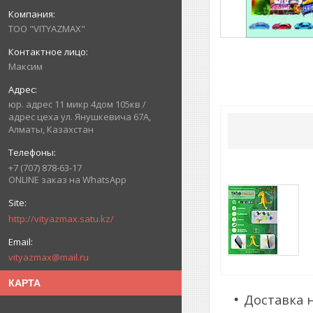
ТОО "VITYAZMAX"
Максим
юр. адрес 11 микр 4дом 105кв /
адрес цеха ул. Янушкевича 67А,
Алматы, Казахстан
+7 (707) 878-63-17
ONLINE заказ на WhatsApp
http://vityazmax.satu.kz/
vityazmax@mail.ru
КАРТА
Доставка 