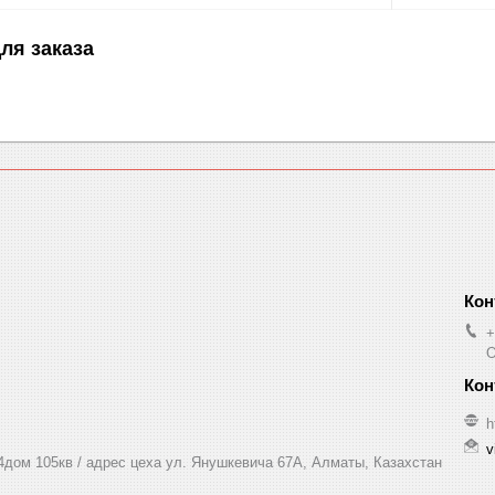
ля заказа
+
O
h
v
 4дом 105кв / адрес цеха ул. Янушкевича 67А, Алматы, Казахстан