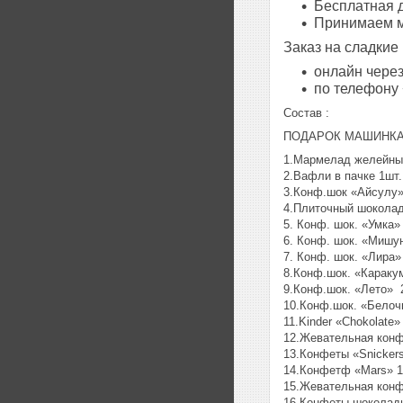
Бесплатная д
Принимаем м
Заказ на сладкие
онлайн через
по телефону
Состав :
ПОДАРОК МАШИНКА "
1.Мармелад желейный
2.Вафли в пачке 1шт.
3.Конф.шок «Айсулу»
4.Плиточный шоколад 
5. Конф. шок. «Умка»
6. Конф. шок. «Мишу
7. Конф. шок. «Лира»
8.Конф.шок. «Караку
9.Конф.шок. «Лето» 
10.Конф.шок. «Белочк
11.Kinder «Chokolate»
12.Жевательная конфе
13.Конфеты «Snickers
14.Конфетф «Mars» 1
15.Жевательная конфе
16.Конфеты шоколадн