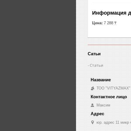
Информация д
Цена:
7 288 ₸
Сатьи
Статьи
ТОО "VITYAZMAX"
Максим
юр. адрес 11 микр