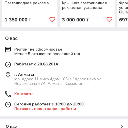
Светодиодная реклама
Крышная светодиодная
Фрон
рекламная установка
уста
OLIM
1 350 000
3 000 000
697
₸
₸
О нас
Рейтинг не сформирован
Менее 5 отзывов за последний год
Работает с 20.08.2014
г. Алматы
юр. адрес 11 микр 4дом 105кв / адрес цеха ул.
Янушкевича 67А, Алматы, Казахстан
Контакты
Сегодня работает с 10:00 до 20:00
Показать весь график работы
О нас