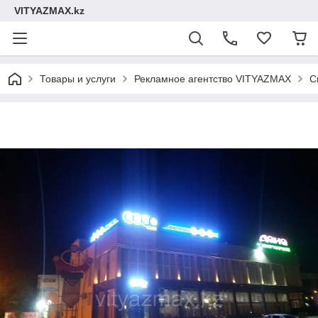
VITYAZMAX.kz
Товары и услуги
Рекламное агентство VITYAZMAX
С