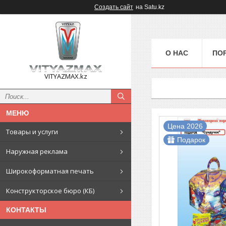
Создать сайт
на Satu.kz
О НАС
ПО
VITYAZMAX.kz
Цена 2026
Товары и услуги
Подарок
Наружная реклама
Широкоформатная печать
Конструкторское бюро (КБ)
КОНТАКТЫ