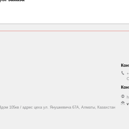
+
O
h
v
 4дом 105кв / адрес цеха ул. Янушкевича 67А, Алматы, Казахстан