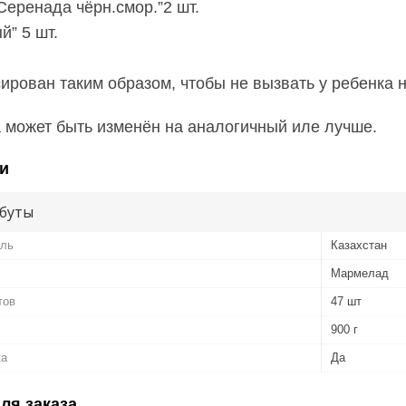
Серенада чёрн.смор.”2 шт.
й” 5 шт.
ирован таким образом, чтобы не вызвать у ребенка
 может быть изменён на аналогичный иле лучше.
и
буты
ель
Казахстан
Мармелад
тов
47 шт
900 г
ка
Да
ля заказа