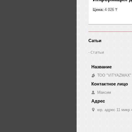
Цена:
4 026 ₸
Сатьи
Статьи
ТОО "VITYAZMAX"
Максим
юр. адрес 11 микр