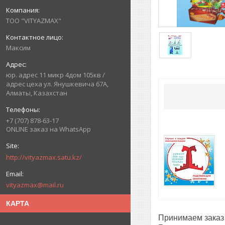
ТОО "VITYAZMAX"
Максим
юр. адрес 11 микр 4дом 105кв /
адрес цеха ул. Янушкевича 67А,
Алматы, Казахстан
+7 (707) 878-63-17
ONLINE заказ на WhatsApp
http://vityazmax.satu.kz/
vityazmax@mail.ru
КАРТА
Принимаем заказ 