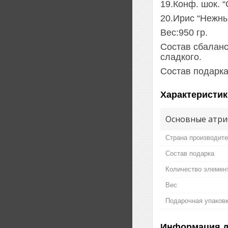
19.Конф. шок. “
20.Ирис “Нежны
Вес:950 гр.
Состав сбаланс
сладкого.
Состав подарка
Характеристик
Основные атри
Страна производит
Состав подарка
Количество элемен
Вес
Подарочная упаков
Информация д