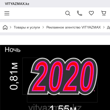
VITYAZMAX.kz
Товары и услуги
Рекламное агентство VITYAZMAX
Д