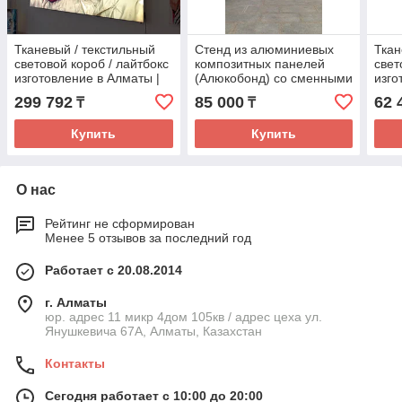
Тканевый / текстильный
Стенд из алюминиевых
Ткан
световой короб / лайтбокс
композитных панелей
свет
изготовление в Алматы |
(Алюкобонд) со сменными
изго
размер 1,6X3м
табличками (размер
цена
299 792
85 000
62 
₸
₸
0,8х2,1м)
Купить
Купить
О нас
Рейтинг не сформирован
Менее 5 отзывов за последний год
Работает с 20.08.2014
г. Алматы
юр. адрес 11 микр 4дом 105кв / адрес цеха ул.
Янушкевича 67А, Алматы, Казахстан
Контакты
Сегодня работает с 10:00 до 20:00