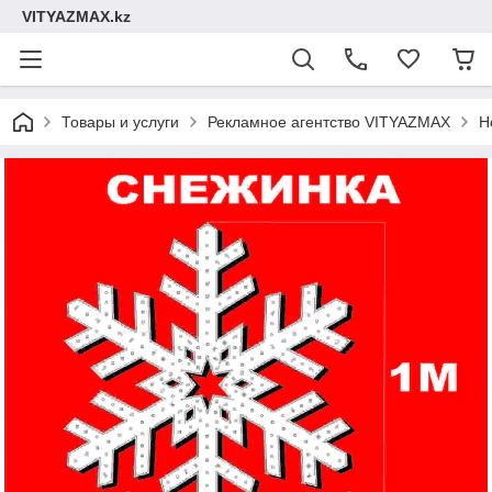
VITYAZMAX.kz
Товары и услуги
Рекламное агентство VITYAZMAX
Н