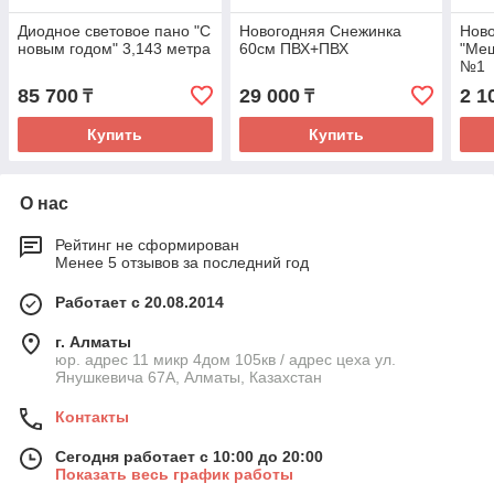
Диодное световое пано "С
Новогодняя Снежинка
Ново
новым годом" 3,143 метра
60см ПВХ+ПВХ
"Меш
№1
85 700
29 000
2 1
₸
₸
Купить
Купить
О нас
Рейтинг не сформирован
Менее 5 отзывов за последний год
Работает с 20.08.2014
г. Алматы
юр. адрес 11 микр 4дом 105кв / адрес цеха ул.
Янушкевича 67А, Алматы, Казахстан
Контакты
Сегодня работает с 10:00 до 20:00
Показать весь график работы