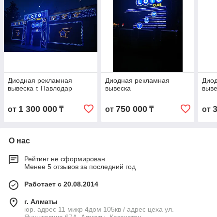
Диодная рекламная
Диодная рекламная
Дио
вывеска г. Павлодар
вывеска
выве
1 300 000
750 000
от
₸
от
₸
от
О нас
Рейтинг не сформирован
Менее 5 отзывов за последний год
Работает с 20.08.2014
г. Алматы
юр. адрес 11 микр 4дом 105кв / адрес цеха ул.