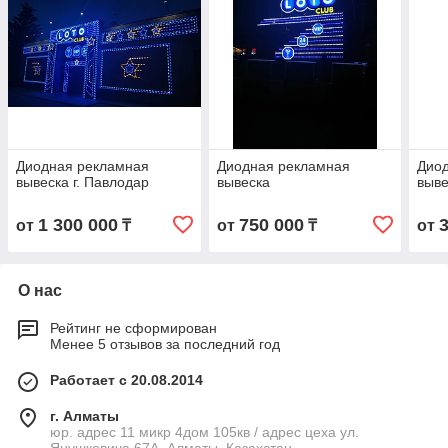
Диодная рекламная
Диодная рекламная
Дио
вывеска г. Павлодар
вывеска
выве
1 300 000
750 000
от
₸
от
₸
от
О нас
Рейтинг не сформирован
Менее 5 отзывов за последний год
Работает с 20.08.2014
г. Алматы
юр. адрес 11 микр 4дом 105кв / адрес цеха ул.