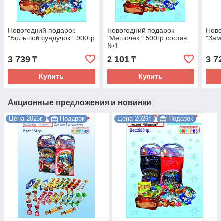
Новогодний подарок
Новогодний подарок
Ново
"Большой сундучок " 900гр
"Мешочек " 500гр состав
"Зам
№1
3 739
2 101
3 7
₸
₸
Купить
Купить
Акционные предложения и новинки
Цена 2026г.
Подарок
Цена 2026г.
Подарок