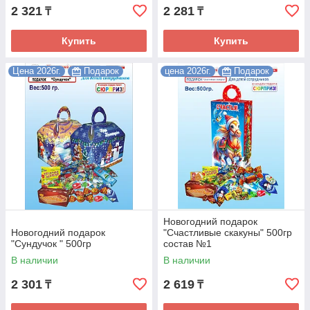
2 321
2 281
₸
₸
Купить
Купить
Цена 2026г.
Подарок
цена 2026г.
Подарок
Новогодний подарок
Новогодний подарок
"Счастливые скакуны" 500гр
"Сундучок " 500гр
состав №1
В наличии
В наличии
2 301
2 619
₸
₸