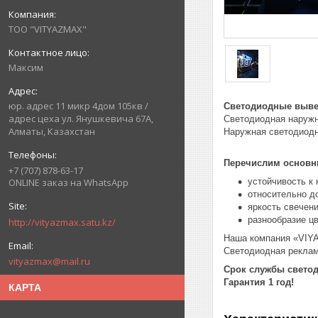
ТОО "VITYAZMAX"
Максим
юр. адрес 11 микр 4дом 105кв /
Светодиодные выве
адрес цеха ул. Янушкевича 67А,
Светодиодная наруж
Алматы, Казахстан
Наружная светодиодн
Перечислим основн
+7 (707) 878-63-17
устойчивость к
ONLINE заказ на WhatsApp
относительно д
яркость свечен
разнообразие цв
http://vityazmax.satu.kz/
Наша компания «VIY
Светодиодная реклам
vityazmax@mail.ru
Срок службы светод
Гарантия 1 год!
КАРТА