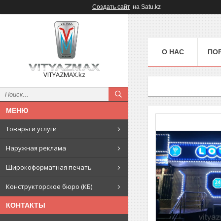
Создать сайт
на Satu.kz
О НАС
ПО
VITYAZMAX.kz
Товары и услуги
Наружная реклама
Широкоформатная печать
Конструкторское бюро (КБ)
КОНТАКТЫ