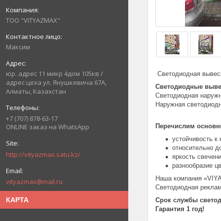
ТОО "VITYAZMAX"
Максим
юр. адрес 11 микр 4дом 105кв /
Светодиодная вывеск
адрес цеха ул. Янушкевича 67А,
Светодиодные выве
Алматы, Казахстан
Светодиодная наруж
Наружная светодиодн
+7 (707) 878-63-17
Перечислим основн
ONLINE заказ на WhatsApp
устойчивость к
относительно д
http://vityazmax.satu.kz/
яркость свечен
разнообразие цв
Наша компания «VIY
vityazmax@mail.ru
Светодиодная реклам
КАРТА
Срок службы светод
Гарантия 1 год!