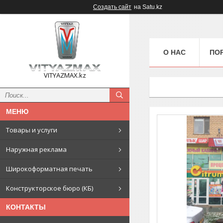
Создать сайт
на Satu.kz
О НАС
ПО
VITYAZMAX.kz
Товары и услуги
Наружная реклама
Широкоформатная печать
Конструкторское бюро (КБ)
КОНТАКТЫ