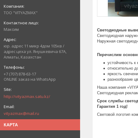
ТОО "VITYAZMAX"
Максим
Светодиодные выве
Светодиодная наруж
Наружная светодиодн
юр. адрес 11 микр 4дом 105кв /
адрес цеха ул. Янушкевича 67А,
Перечислим основн
Алматы, Казахстан
устойчивость к
относительно д
+7 (707) 878-63-17
яркость свечен
ONLINE заказ на WhatsApp
разнообразие цв
Наша компания «VIY
Светодиодная реклам
http://vityazmax.satu.kz/
Срок службы светод
Гарантия 1 год!
vityazmax@mail.ru
Световой логотип ко
КАРТА