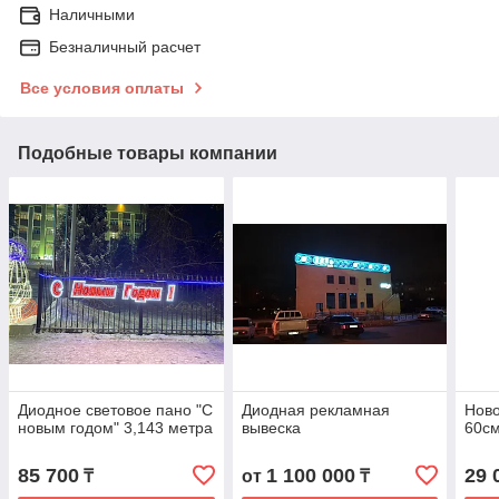
Наличными
Безналичный расчет
Все условия оплаты
Подобные товары компании
Диодное световое пано "С
Диодная рекламная
Нов
новым годом" 3,143 метра
вывеска
60с
85 700
1 100 000
29 
₸
от
₸