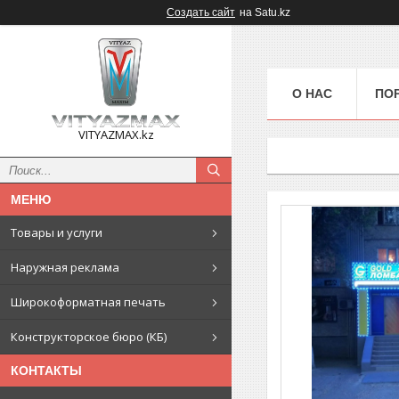
Создать сайт
на Satu.kz
О НАС
ПО
VITYAZMAX.kz
Товары и услуги
Наружная реклама
Широкоформатная печать
Конструкторское бюро (КБ)
КОНТАКТЫ