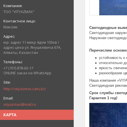
ТОО "VITYAZMAX"
Максим
Светодиодные выве
Светодиодная наруж
Наружная светодиодн
юр. адрес 11 микр 4дом 105кв /
адрес цеха ул. Янушкевича 67А,
Перечислим основн
Алматы, Казахстан
устойчивость к
относительно д
+7 (707) 878-63-17
яркость свечен
ONLINE заказ на WhatsApp
разнообразие цв
Наша компания «VIY
Светодиодная реклам
http://vityazmax.satu.kz/
Срок службы светод
Гарантия 1 год!
vityazmax@mail.ru
КАРТА