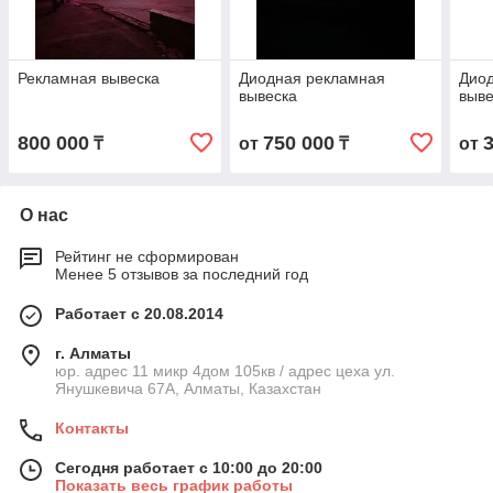
Рекламная вывеска
Диодная рекламная
Дио
вывеска
выве
800 000
750 000
₸
от
₸
от
О нас
Рейтинг не сформирован
Менее 5 отзывов за последний год
Работает с 20.08.2014
г. Алматы
юр. адрес 11 микр 4дом 105кв / адрес цеха ул.
Янушкевича 67А, Алматы, Казахстан
Контакты
Сегодня работает с 10:00 до 20:00
Показать весь график работы