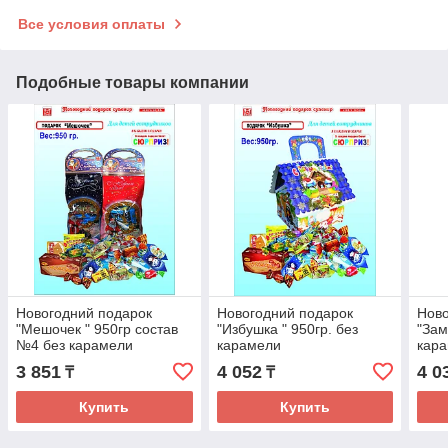
Все условия оплаты
Подобные товары компании
Новогодний подарок
Новогодний подарок
Ново
"Мешочек " 950гр состав
"Избушка " 950гр. без
"Зам
№4 без карамели
карамели
кар
3 851
4 052
4 0
₸
₸
Купить
Купить