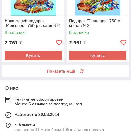
Новогодний подарок
Подарок "Трапеция" 750гр.
"Мешочек " 750гр состав №2
состав №2
В наличии
В наличии
2 761
2 961
₸
₸
Купить
Купить
Показать ещё
О нас
Рейтинг не сформирован
Менее 5 отзывов за последний год
Работает с 20.08.2014
г. Алматы
юр. адрес 11 микр 4дом 105кв / адрес цеха ул.