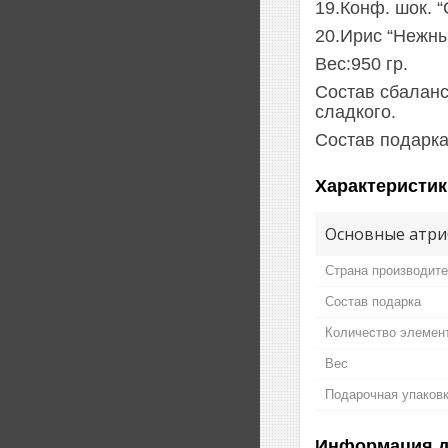
19.Конф. шок. “
20.Ирис “Нежны
Вес:950 гр.
Состав сбаланс
сладкого.
Состав подарка
Характеристик
Основные атри
Страна производит
Состав подарка
Количество элемен
Вес
Подарочная упаков
Информация д