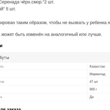
Серенада чёрн.смор.”2 шт.
й” 5 шт.
ирован таким образом, чтобы не вызвать у ребенка
 может быть изменён на аналогичный иле лучше.
и
буты
ель
Казахстан
Мармелад
тов
47 шт
900 г
ка
Да
ля заказа