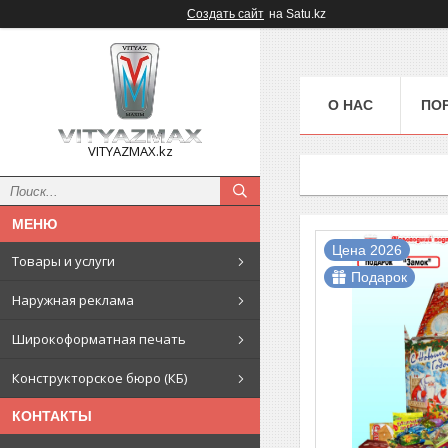
Создать сайт
на Satu.kz
О НАС
ПО
VITYAZMAX.kz
Цена 2026
Товары и услуги
Подарок
Наружная реклама
Широкоформатная печать
Конструкторское бюро (КБ)
КОНТАКТЫ