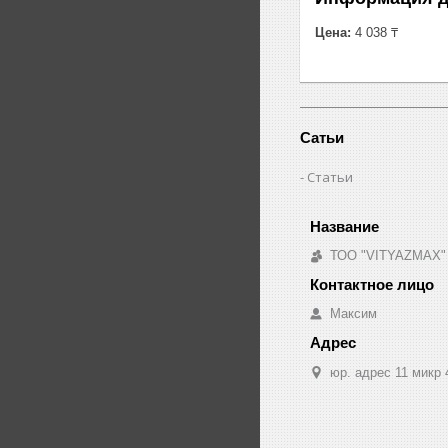
Цена:
4 038 ₸
Сатьи
Статьи
ТОО "VITYAZMAX"
Максим
юр. адрес 11 микр