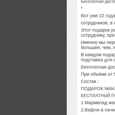
Бесплатная доста
*
Вот уже 22 год
сотрудников, в
Этот подарок р
сотруднику, пр
Именно мы перв
большее, чем, 
В каждом подар
подставка для 
Бесплатная дос
При объёме от 
Состав :
ПОДАРОК №04 б
БЕСПЛАТНЫЙ П
1.Мармелад жел
2.Вафли в пачке