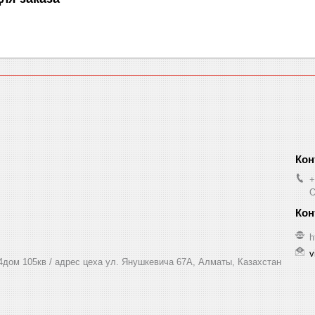
+
O
h
v
 4дом 105кв / адрес цеха ул. Янушкевича 67А, Алматы, Казахстан