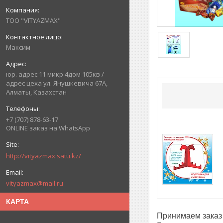
ТОО "VITYAZMAX"
Максим
юр. адрес 11 микр 4дом 105кв /
адрес цеха ул. Янушкевича 67А,
Алматы, Казахстан
+7 (707) 878-63-17
ONLINE заказ на WhatsApp
http://vityazmax.satu.kz/
vityazmax@mail.ru
КАРТА
Принимаем заказ 