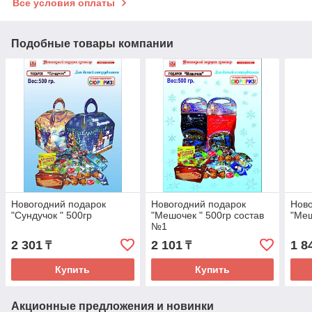
Все условия оплаты
Подобные товары компании
Новогодний подарок
Новогодний подарок
Ново
"Сундучок " 500гр
"Мешочек " 500гр состав
"Меш
№1
2 301
2 101
1 8
₸
₸
Купить
Купить
Акционные предложения и новинки