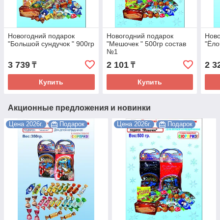
Новогодний подарок
Новогодний подарок
Ново
"Большой сундучок " 900гр
"Мешочек " 500гр состав
"Ёло
№1
3 739
2 101
2 3
₸
₸
Купить
Купить
Акционные предложения и новинки
Цена 2026г.
Подарок
Цена 2026г.
Подарок