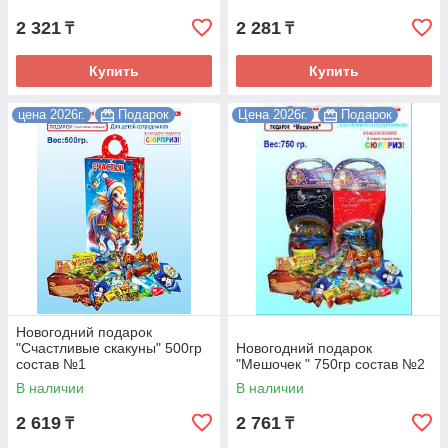
2 321
2 281
₸
₸
Купить
Купить
цена 2026г.
Подарок
Цена 2026г.
Подарок
Новогодний подарок
"Счастливые скакуны" 500гр
Новогодний подарок
состав №1
"Мешочек " 750гр состав №2
В наличии
В наличии
2 619
2 761
₸
₸