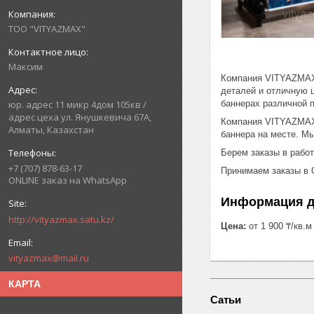
ТОО "VITYAZMAX"
Максим
Компания VITYAZMAX.k
деталей и отличную ц
баннерах различной п
юр. адрес 11 микр 4дом 105кв /
адрес цеха ул. Янушкевича 67А,
Компания VITYAZMAX.
Алматы, Казахстан
баннера на месте. М
Берем заказы в работу
+7 (707) 878-63-17
Принимаем заказы в 
ONLINE заказ на WhatsApp
Информация д
http://vityazmax.satu.kz/
Цена:
от 1 900 ₸/кв.м
vityazmax@mail.ru
КАРТА
Сатьи