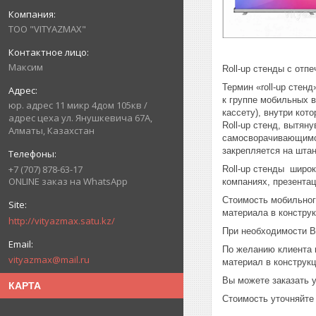
ТОО "VITYAZMAX"
Максим
Roll-up стенды с отп
Термин «roll-up стен
к группе мобильных 
юр. адрес 11 микр 4дом 105кв /
кассету), внутри кот
адрес цеха ул. Янушкевича 67А,
Roll-up стенд, вытян
Алматы, Казахстан
самосворачивающимся
закрепляется на штан
+7 (707) 878-63-17
Roll-up стенды широк
ONLINE заказ на WhatsApp
компаниях, презентац
Стоимость мобильного
материала в констру
http://vityazmax.satu.kz/
При необходимости Вы
По желанию клиента 
vityazmax@mail.ru
материал в конструк
Вы можете заказать у
КАРТА
Стоимость уточняйте