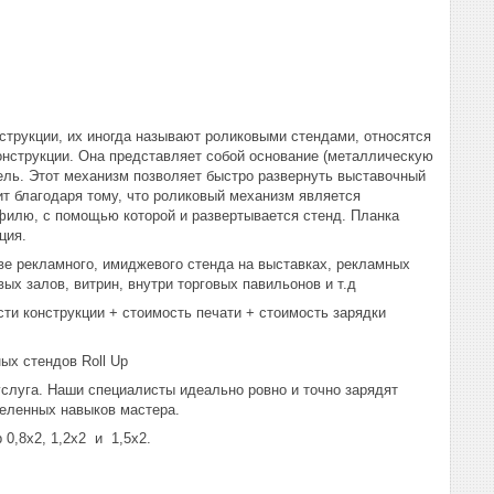
нструкции, их иногда называют роликовыми стендами, относятся
онструкции. Она представляет собой основание (металлическую
нель. Этот механизм позволяет быстро развернуть выставочный
дит благодаря тому, что роликовый механизм является
филю, с помощью которой и развертывается стенд. Планка
ция.
тве рекламного, имиджевого стенда на выставках, рекламных
х залов, витрин, внутри торговых павильонов и т.д
сти конструкции + стоимость печати + стоимость зарядки
ых стендов Roll Up
услуга. Наши специалисты идеально ровно и точно зарядят
деленных навыков мастера.
 0,8х2, 1,2х2 и 1,5х2.