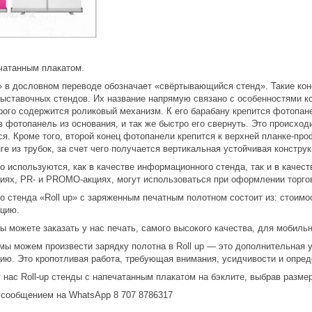
ечатанным плакатом.
д» в дословном переводе обозначает «свёртывающийся стенд». Такие ко
выставочных стендов. Их название напрямую связано с особенностями к
орого содержится роликовый механизм. К его барабану крепится фотопа
ув фотопанель из основания, и так же быстро его свернуть. Это происхо
. Кроме того, второй конец фотопанели крепится к верхней планке-про
ге из трубок, за счет чего получается вертикальная устойчивая конструк
о используются, как в качестве информационного стенда, так и в качес
иях, PR- и PROMO-акциях, могут использоваться при оформлении торговы
 стенда «Roll up» с заряженным печатным полотном состоит из: стоимо
кцию.
 можете заказать у нас печать, самого высокого качества, для мобильн
мы можем произвести зарядку полотна в Roll up ― это дополнительная 
цию. Это кропотливая работа, требующая внимания, усидчивости и опре
 нас Roll-up стенды с напечатанным плакатом на бэклите, выбрав размер
 сообщением на WhatsApp 8 707 8786317