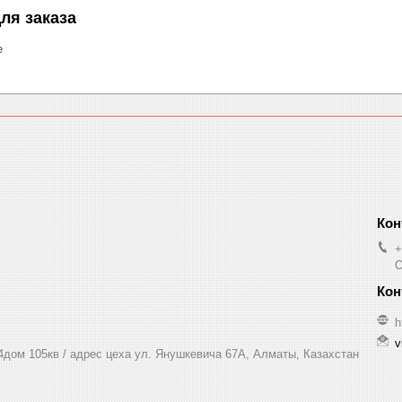
ля заказа
е
+
O
h
v
 4дом 105кв / адрес цеха ул. Янушкевича 67А, Алматы, Казахстан