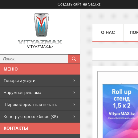
Создать сайт
на Satu.kz
О НАС
ПО
VITYAZMAX.kz
Товары и услуги
Наружная реклама
Широкоформатная печать
Конструкторское бюро (КБ)
КОНТАКТЫ