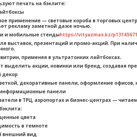
ьзуют печать на бэклите:
айтбоксы
ое применение — световые короба в торговых центра
ает рекламу заметной даже ночью.
ии и мобильные стенды
https://vityazmax.kz/p1314567
ля выставок, презентаций и промо-акций. При нали
чного.
итрин, применяя в ультратонких лайтбоксах.
т выделить акции, новинки или бренд, создавая п
 декор
веткой, декоративные панели, оформление офисов, к
 информационные панели
затели в ТРЦ, аэропортах и бизнес-центрах — чита
бэклита:
ыщенные цвета
димость в темноте
 внешний вид