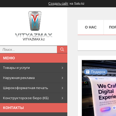
Создать сайт
на Satu.kz
О НАС
ПО
VITYAZMAX.kz
Товары и услуги
Подарок
Наружная реклама
Широкоформатная печать
Конструкторское бюро (КБ)
КОНТАКТЫ