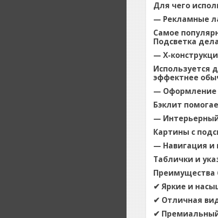
Для чего испол
— Рекламные л
Самое популярн
Подсветка дел
— X-конструкц
Используется д
эффектнее обы
— Оформление в
Бэклит помогае
— Интерьерный
Картины с подс
— Навигация и
Таблички и ука
Преимущества 
✔ Яркие и нас
✔ Отличная ви
✔ Премиальный