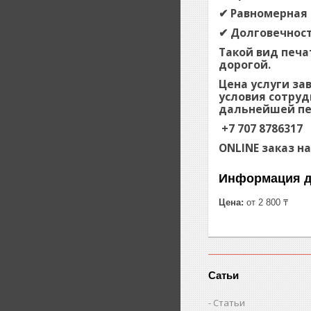
✔ Равномерная 
✔ Долговечнос
Такой вид печа
дорогой.
Цена услуги за
условия сотруд
дальнейшей пе
+7 707 8786317
ONLINE заказ н
Информация д
Цена:
от 2 800 ₸
Сатьи
Статьи