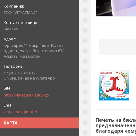
ТОО "VITYAZMAX"
Максим
юр. адрес 11 микр 4дом 105кв /
адрес цеха ул. Янушкевича 67А,
Алматы, Казахстан
+7 (707) 878-63-17
ONLINE заказ на WhatsApp
http://vityazmax.satu.kz/
vityazmax@mail.ru
Печать на бэкл
КАРТА
предназначенно
благодаря чему