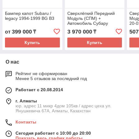
Бампер капот Subaru /
Сверхлёгкий Передний
Свер
legacy 1994-1999 BG B3
Модуль (СПМ) +
Мод
Автомобиль Субару
20-0
аутбак
399 000
3 970 000
507
от
₸
₸
Купить
Купить
О нас
Рейтинг не сформирован
Менее 5 отзывов за последний год
Работает с 20.08.2014
г. Алматы
юр. адрес 11 микр 4дом 105кв / адрес цеха ул.
Янушкевича 67А, Алматы, Казахстан
Контакты
Сегодня работает с 10:00 до 20:00
Показать весь график работы