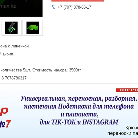
+7 (707) 878-63-17
она с линейкой.
й акрил.
количестве 5шт. Стоимость набора: 3500тг.
 8 7078786317