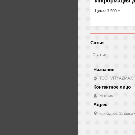
Информация д
Цена:
3 500 ₸
Сатьи
Статьи
ТОО "VITYAZMAX"
Максим
юр. адрес 11 микр