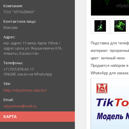
ТОО "VITYAZMAX"
Максим
юр. адрес 11 микр 4дом 105кв /
Подставка для телеф
адрес цеха ул. Янушкевича 67А,
материал: прозрачны
Алматы, Казахстан
цвет: зеленый неон.
Продается набором в 
+7 (707) 878-63-17
WhatsApp для заказа:
ONLINE заказ на WhatsApp
http://vityazmax.satu.kz/
vityazmax@mail.ru
КАРТА