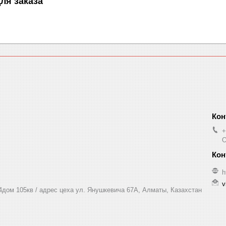
ля заказа
+
O
h
v
 4дом 105кв / адрес цеха ул. Янушкевича 67А, Алматы, Казахстан