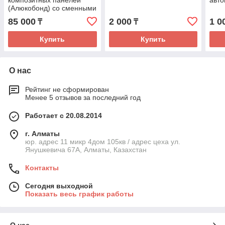
композитных панелей
авт
(Алюкобонд) со сменными
табличками (размер
85 000
2 000
1 0
₸
₸
0,8х2,1м)
Купить
Купить
О нас
Рейтинг не сформирован
Менее 5 отзывов за последний год
Работает с 20.08.2014
г. Алматы
юр. адрес 11 микр 4дом 105кв / адрес цеха ул.
Янушкевича 67А, Алматы, Казахстан
Контакты
Сегодня выходной
Показать весь график работы