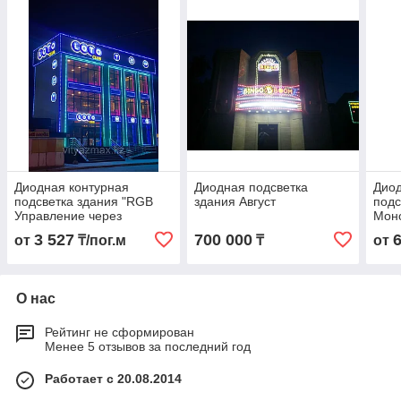
Диодная контурная
Диодная подсветка
Диод
подсветка здания "RGB
здания Aвгуст
подс
Управление через
Мон
контролер. Динамика.
линз
3 527
700 000
от
₸/пог.м
₸
от
О нас
Рейтинг не сформирован
Менее 5 отзывов за последний год
Работает с 20.08.2014