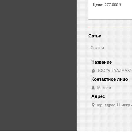
Цена:
277 000 ₸
Сатьи
Статьи
ТОО "VITYAZMAX"
Максим
юр. адрес 11 микр