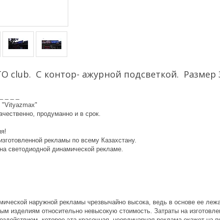
O club. С контор- ажурной подсветкой. Размер
 _ _ _ _
 "Vityazmax"
чественно, продуманно и в срок.
ия!
изготовленной рекламы по всему Казахстану.
на светодиодной динамической рекламе.
ической наружной рекламы чрезвычайно высока, ведь в основе ее лежа
ым изделиям относительно невысокую стоимость. Затраты на изготовле
оздействием, которое эта красочная, неординарная реклама окажет на 