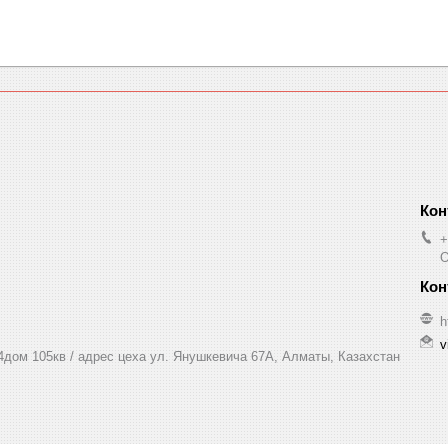
+
O
h
v
 4дом 105кв / адрес цеха ул. Янушкевича 67А, Алматы, Казахстан