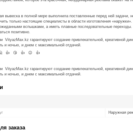
ая вывеска в полной мере выполнила поставленные перед ней задачи, н
ечить только настоящие специалисты в области изготовления «наружки»
ожиданными вспышками, а иметь плавные последовательные переходы. 
аться позитивно.
и VityazMax.kz гарантируют создание привлекательной, креативной ди
ть и ночью, и днем с максимальной отдачей.
🤗 👍 😘 👍 😉 👍
и VityazMax.kz гарантируют создание привлекательной, креативной ди
ть и ночью, и днем с максимальной отдачей.
и
уг
Наружная ре
ля заказа