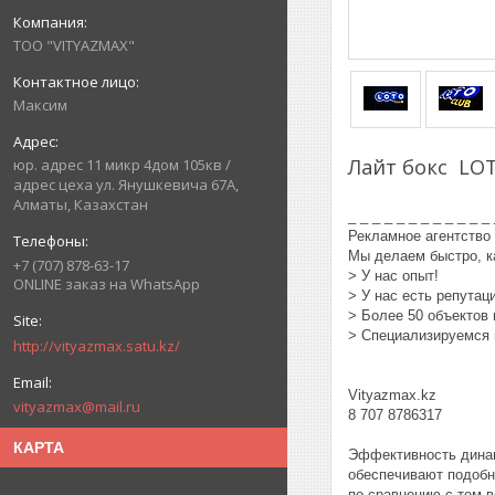
ТОО "VITYAZMAX"
Максим
Лайт бокс LOT
юр. адрес 11 микр 4дом 105кв /
адрес цеха ул. Янушкевича 67А,
Алматы, Казахстан
_ _ _ _ _ _ _ _ _ _ _ _
Рекламное агентство
Мы делаем быстро, ка
+7 (707) 878-63-17
> У нас опыт!
ONLINE заказ на WhatsApp
> У нас есть репутац
> Более 50 объектов 
> Специализируемся 
http://vityazmax.satu.kz/
Vityazmax.kz
vityazmax@mail.ru
8 707 8786317
КАРТА
Эффективность динам
обеспечивают подобн
по сравнению с тем в