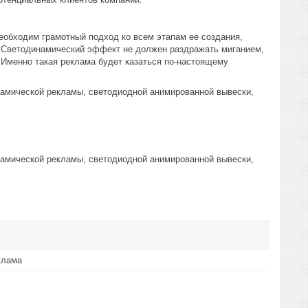
еобходим грамотный подход ко всем этапам ее создания,
. Светодинамический эффект не должен раздражать миганием,
Именно такая реклама будет казаться по-настоящему
намической рекламы, светодиодной анимированной вывески,
намической рекламы, светодиодной анимированной вывески,
клама