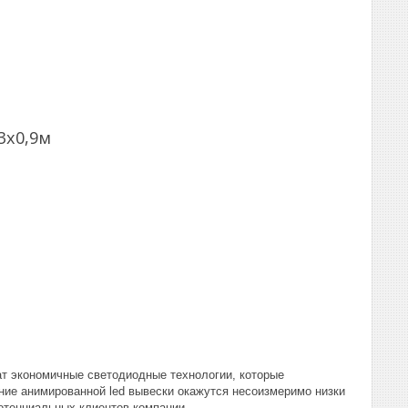
 3х0,9м
т экономичные светодиодные технологии, которые
ние анимированной led вывески окажутся несоизмеримо низки
потенциальных клиентов компании.