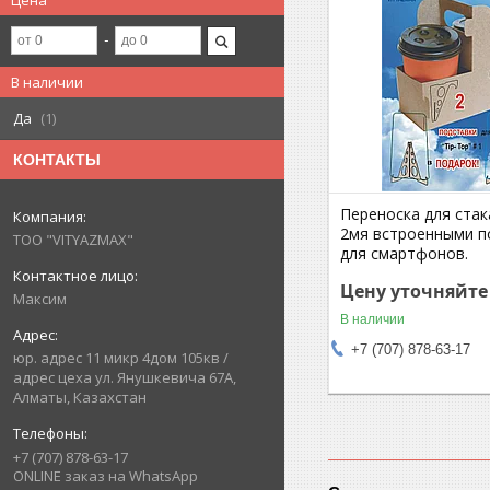
Цена
В наличии
Да
1
КОНТАКТЫ
Переноска для стак
2мя встроенными п
ТОО "VITYAZMAX"
для смартфонов.
Цену уточняйте
Максим
В наличии
+7 (707) 878-63-17
юр. адрес 11 микр 4дом 105кв /
адрес цеха ул. Янушкевича 67А,
Алматы, Казахстан
+7 (707) 878-63-17
ONLINE заказ на WhatsApp