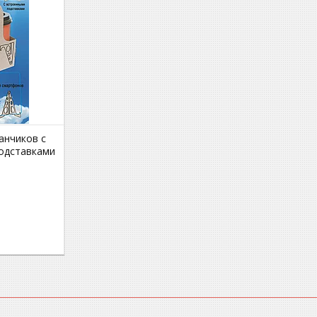
анчиков с
одставками