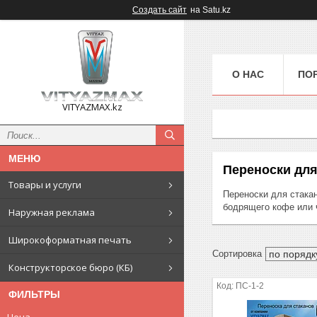
Создать сайт
на Satu.kz
О НАС
ПО
VITYAZMAX.kz
Переноски для
Товары и услуги
Переноски для стака
бодрящего кофе или 
Наружная реклама
Широкоформатная печать
Конструкторское бюро (КБ)
ПС-1-2
ФИЛЬТРЫ